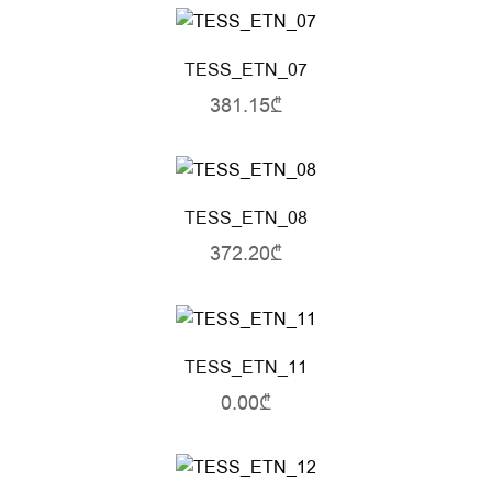
TESS_ETN_07
381.15₾
TESS_ETN_08
372.20₾
TESS_ETN_11
0.00₾